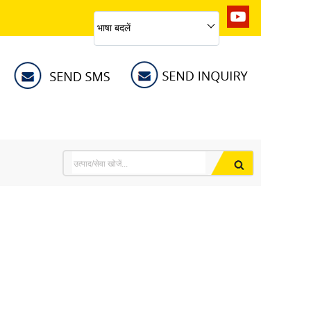
भाषा बदलें