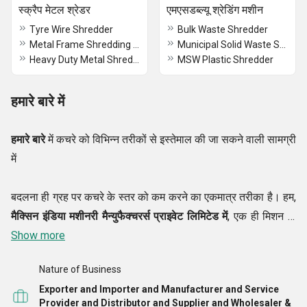
स्क्रैप मेटल श्रेडर
एमएसडब्ल्यू श्रेडिंग मशीन
Tyre Wire Shredder
Bulk Waste Shredder
Metal Frame Shredding Machine
Municipal Solid Waste Shredding Machine
Heavy Duty Metal Shredder
MSW Plastic Shredder
हमारे बारे में
हमारे बारे
में कचरे को विभिन्न तरीकों से इस्तेमाल की जा सकने वाली सामग्री
में
बदलना ही ग्रह पर कचरे के स्तर को कम करने का एकमात्र तरीका है। हम,
मैक्सिन इंडिया मशीनरी मैन्युफैक्चरर्स प्राइवेट लिमिटेड में
, एक ही मिशन के
साथ काम कर रहे हैं। प्रौद्योगिकी में प्रगति के साथ, हम कागज, प्लास्टिक,
Show more
धातु, हड्डी, बोर्ड और विभिन्न प्रकार के उत्पादों को काटने के लिए स्मार्ट
Nature of Business
मशीनें पेश कर रहे हैं।
Exporter and Importer and Manufacturer and Service
Provider and Distributor and Supplier and Wholesaler &