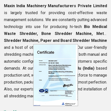
Maxin India Machinery Manufacturers Private Limited
is largely trusted for providing cost-effective waste
management solutions. We are constantly putting advanced
technology into use for producing hi-tech
Bio Medical
Waste Shredder,
Bone Shredder Machine, Metal
Shredder Machine, Paper and Board Shredder Machine
and a host of other shredding machines. Our user-friendly
shredding machines series is designed in both manual and
automatic configurations as well as per customers specific
demands. At our
Coimbatore, Tamil Nadu (India)
based
production unit, we have highly skilled workforce to manage
production, packaging and other tasks to utmost perfection.
Also, our experts render prompt delivery and installation of
all shredding machines.
Basic Information of Maxin India Machinery