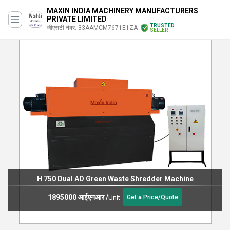
MAXIN INDIA MACHINERY MANUFACTURERS
PRIVATE LIMITED
TRUSTED
जीएसटी नंबर. 33AAMCM7671E1ZA
SELLER
H 750 Dual AD Green Waste Shredder Machine
1895000 आईएनआर
/
Unit
Get a Price/Quote