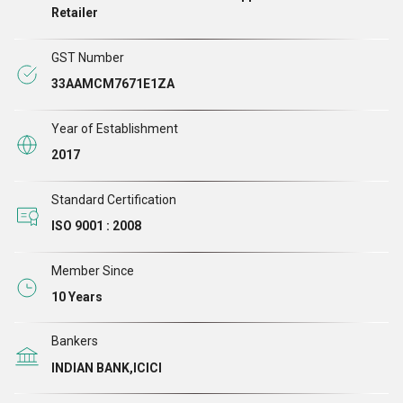
प्लास्टिक श्रेडर मशीन, इलेक्ट्रॉनिक वेस्ट श्रेडर, म्यूनिसिपल सॉलिड वेस्ट
Retailer
श्रेडर, मेटल श्रेडर मशीन, बोन श्रेडर मशीन, पेपर, आदि के उत्पादन के लिए
हमारा हाई-टेक प्रोडक्शन प्लांट...
GST Number
33AAMCM7671E1ZA
Year of Establishment
2017
Standard Certification
ISO 9001 : 2008
Member Since
10 Years
Bankers
INDIAN BANK,ICICI