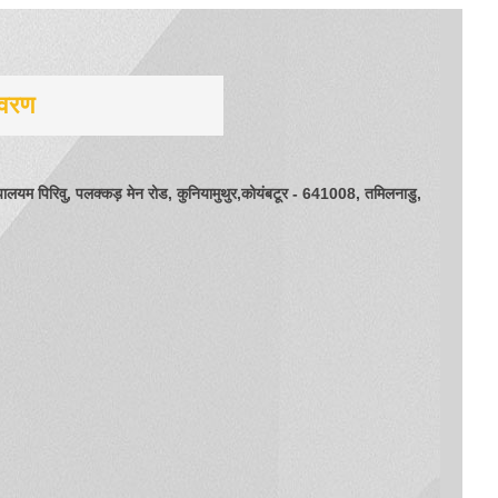
िवरण
ालयम पिरिवु, पलक्कड़ मेन रोड, कुनियामुथुर,कोयंबटूर - 641008, तमिलनाडु,