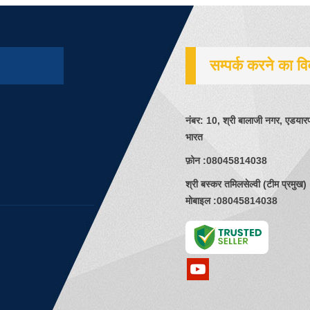
सम्पर्क करने का व
नंबर: 10, श्री बालाजी नगर, एडयारप
भारत
फ़ोन :
08045814038
श्री बस्कर तमिलसेल्वी
(
टीम प्रमुख
)
मोबाइल :
08045814038