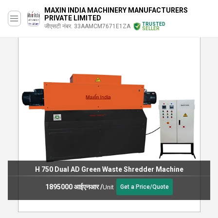
MAXIN INDIA MACHINERY MANUFACTURERS
PRIVATE LIMITED
TRUSTED
जीएसटी नंबर. 33AAMCM7671E1ZA
SELLER
H 750 Dual AD Green Waste Shredder Machine
1895000 आईएनआर
/
Unit
Get a Price/Quote