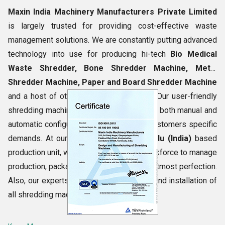
Maxin India Machinery Manufacturers Private Limited
is largely trusted for providing cost-effective waste
management solutions. We are constantly putting advanced
technology into use for producing hi-tech
Bio Medical
Waste Shredder,
Bone Shredder Machine, Metal
Shredder Machine, Paper and Board Shredder Machine
and a host of other shredding machines. Our user-friendly
shredding machines series is designed in both manual and
automatic configurations as well as per customers specific
demands. At our
Coimbatore, Tamil Nadu (India)
based
production unit, we have highly skilled workforce to manage
production, packaging and other tasks to utmost perfection.
Also, our experts render prompt delivery and installation of
all shredding machines.
Basic Information of Maxin India Machinery