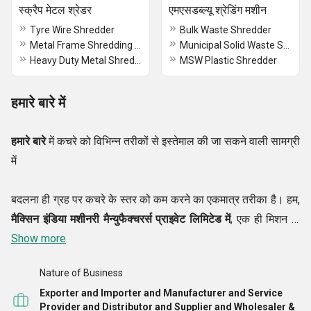
स्क्रैप मेटल श्रेडर
एमएसडब्ल्यू श्रेडिंग मशीन
Tyre Wire Shredder
Bulk Waste Shredder
Metal Frame Shredding Machine
Municipal Solid Waste Shredding Machine
Heavy Duty Metal Shredder
MSW Plastic Shredder
हमारे बारे में
हमारे बारे
में कचरे को विभिन्न तरीकों से इस्तेमाल की जा सकने वाली सामग्री
में
बदलना ही ग्रह पर कचरे के स्तर को कम करने का एकमात्र तरीका है। हम,
मैक्सिन इंडिया मशीनरी मैन्युफैक्चरर्स प्राइवेट लिमिटेड में
, एक ही मिशन के
साथ काम कर रहे हैं। प्रौद्योगिकी में प्रगति के साथ, हम कागज, प्लास्टिक,
Show more
धातु, हड्डी, बोर्ड और विभिन्न प्रकार के उत्पादों को काटने के लिए स्मार्ट
Nature of Business
मशीनें पेश कर रहे हैं।
Exporter and Importer and Manufacturer and Service
Provider and Distributor and Supplier and Wholesaler &